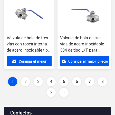
Válvula de bola de tres
Válvula de bola de tres
vías con rosca interna
vías de acero inoxidable
de acero inoxidable tipo
304 de tipo L/T para
304 Q14/15f Pn1.6MPa
tratamiento de agua
Consiga el mejor
Consiga el mejor precio
precio
1
2
3
4
5
6
7
8
Contactos