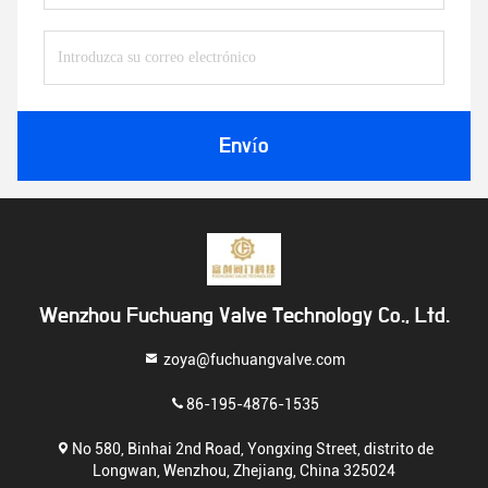
Envío
Wenzhou Fuchuang Valve Technology Co., Ltd.
zoya@fuchuangvalve.com
86-195-4876-1535
No 580, Binhai 2nd Road, Yongxing Street, distrito de
Longwan, Wenzhou, Zhejiang, China 325024