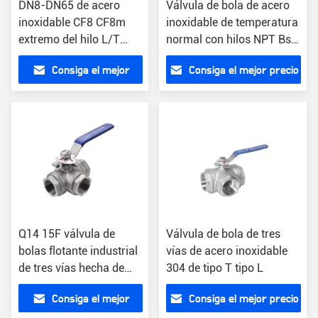
DN8-DN65 de acero
Válvula de bola de acero
inoxidable CF8 CF8m
inoxidable de temperatura
extremo del hilo L/T
normal con hilos NPT Bsp
puerto de tres vías
BSPT
Consiga el mejor
Consiga el mejor precio
válvula de bola
precio
Q14 15F válvula de
Válvula de bola de tres
bolas flotante industrial
vías de acero inoxidable
de tres vías hecha de
304 de tipo T tipo L
SS304 316 para uso
Consiga el mejor
Consiga el mejor precio
doméstico