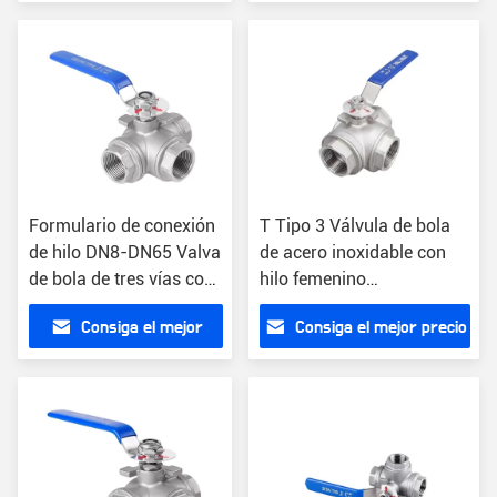
precio
Formulario de conexión
T Tipo 3 Válvula de bola
de hilo DN8-DN65 Valva
de acero inoxidable con
de bola de tres vías con
hilo femenino
hilo femenino fabricado
personalizable 30 días de
Consiga el mejor
Consiga el mejor precio
devolución
precio