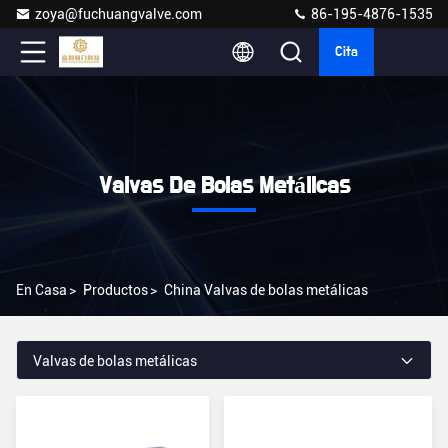
zoya@fuchuangvalve.com
86-195-4876-1535
Cita
Valvas De Bolas Metálicas
En Casa
>
Productos
>
China Valvas de bolas metálicas
Valvas de bolas metálicas