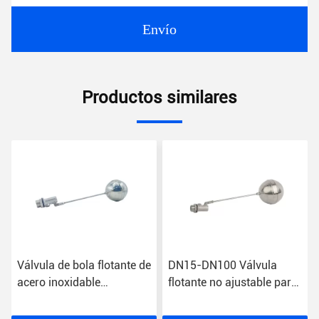
Envío
Productos similares
Válvula de bola flotante de
DN15-DN100 Válvula
acero inoxidable
flotante no ajustable para
personalizada para
temperatura normal 304
tanque de agua OEM Oed
316 de acero inoxidable