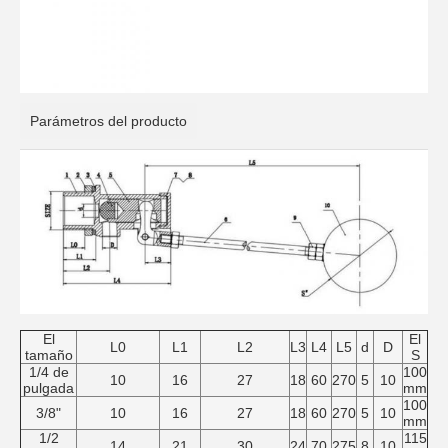
Parámetros del producto
El
El
L0
L1
L2
L3
L4
L5
d
D
tamaño
S
1/4 de
100
10
16
27
18
60
270
5
10
pulgada
mm
100
3/8"
10
16
27
18
60
270
5
10
mm
1/2
115
14
21
30
24
70
275
8
10