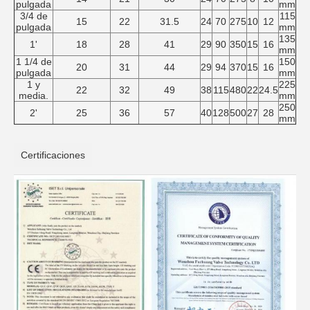
pulgada
mm
3/4 de
115
15
22
31.5
24
70
275
10
12
pulgada
mm
135
1'
18
28
41
29
90
350
15
16
mm
1 1/4 de
150
20
31
44
29
94
370
15
16
pulgada
mm
1 y
225
22
32
49
38
115
480
22
24.5
media.
mm
250
2'
25
36
57
40
128
500
27
28
mm
Certificaciones