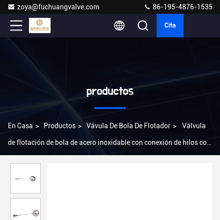
zoya@fuchuangvalve.com
86-195-4876-1535
Cita
productos
En Casa
>
Productos
>
Vávula De Bola De Flotador
>
Válvula
de flotación de bola de acero inoxidable con conexión de hilos con
norma ISO 9001