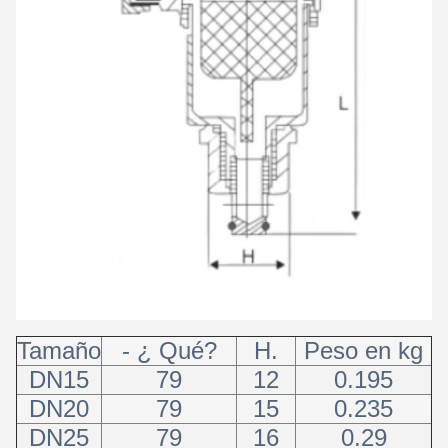
Tamaño
- ¿ Qué?
H.
Peso en kg
DN15
79
12
0.195
DN20
79
15
0.235
DN25
79
16
0.29