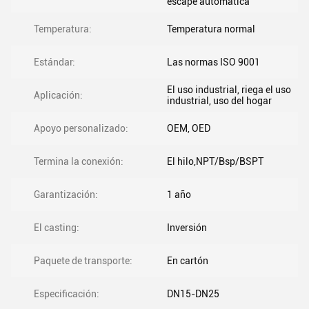
escape automática
Temperatura:
Temperatura normal
Estándar:
Las normas ISO 9001
El uso industrial, riega el uso
Aplicación:
industrial, uso del hogar
Apoyo personalizado:
OEM, OED
Termina la conexión:
El hilo,NPT/Bsp/BSPT
Garantización:
1 año
El casting:
Inversión
Paquete de transporte:
En cartón
Especificación:
DN15-DN25