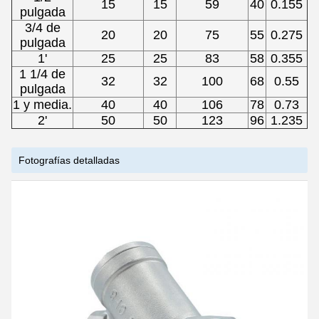
15
15
59
40
0.155
pulgada
3/4 de
20
20
75
55
0.275
pulgada
1'
25
25
83
58
0.355
1 1/4 de
32
32
100
68
0.55
pulgada
1 y media.
40
40
106
78
0.73
2'
50
50
123
96
1.235
Fotografías detalladas