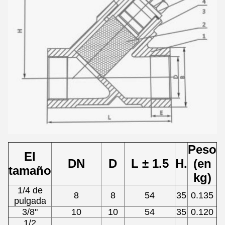
Peso
El
DN
D
L ± 1.5
H.
(en
tamaño
kg)
1/4 de
8
8
54
35
0.135
pulgada
3/8"
10
10
54
35
0.120
1/2